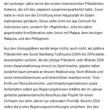
der sechziger Jahre durch den ersten indonesischen Präsidenten,
Sukarno, der mit den ­Japanern zusammengearbeitet hatte. Zuvor
hatte er noch von der Errichtung einer Hauptstadt im Süden
Kalimantans geträumt. Diese sollte nicht nur das Zentrum für
Indonesien sein, sondern für »Maphilindo«, eine bis ­dahin
angestrebte Konföderation oder Union mit Malaya, dem heutigen
Malaysia, und den Philippinen.
Aus den Umzugsplänen wurde lange nichts; auch nicht, als spätere
Präsidenten wie Susilo Bambang Yudhoyono (2004 bis 2014) daran
anzuknüpfen suchten. Als der jetzige Präsident Joko Widodo 2019
einen Hauptstadtumzug erneut ins Spiel brachte, glaubte daher
zunächst kaum jemand an dessen Realisierung. Doch Widodo und
seine Unterstützerinnen und Unterstützer machten ernst. Trotz
Kritik von Menschenrechts- und Umweltorganisationen sowie
Vorbehalten selbst aus Regierungskreisen erklärte der im Januar
gefasste parlamentarische Beschluss das Projekt für einen
Zeitraum von zehn Jahren zur nationalen Priorität. Bereits 2024
sollen die ersten Regierungseinrichtungen umziehen. Von den