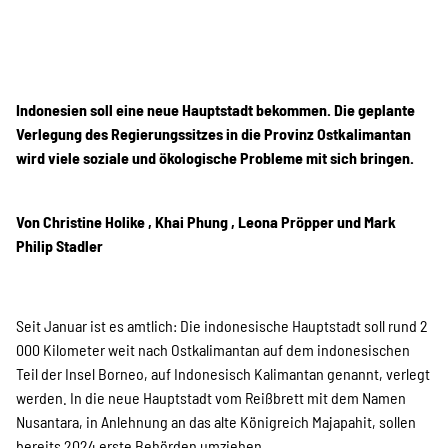
Kampagne
Stellenangebote
Indonesien soll eine neue Hauptstadt bekommen. Die geplante
Verlegung des Regierungssitzes in die Provinz Ostkalimantan
wird viele soziale und ökologische Probleme mit sich bringen.
Werde Mitglied
Von Christine Holike , Khai Phung , Leona Pröpper und Mark
Philip Stadler
Newsletter abonnieren
Seit Januar ist es amtlich: Die indonesische Hauptstadt soll rund 2
SPENDEN
000 Kilometer weit nach Ostkalimantan auf dem indonesischen
Teil der Insel Borneo, auf Indonesisch Kalimantan genannt, verlegt
werden. In die neue Hauptstadt vom Reißbrett mit dem Namen
Nusantara, in Anlehnung an das alte Königreich Majapahit, sollen
Über uns
bereits 2024 erste Behörden umziehen.