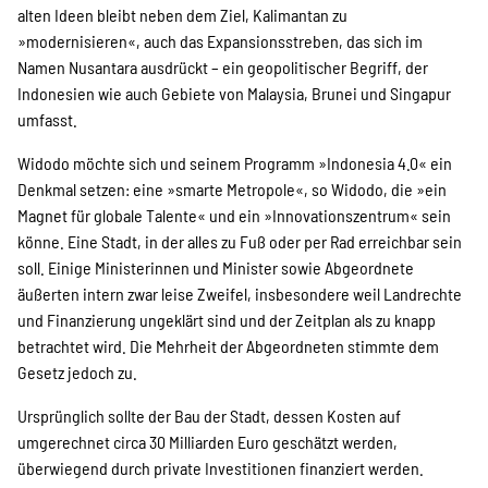
alten Ideen bleibt neben dem Ziel, Kalimantan zu
»modernisieren«, auch das Expansionsstreben, das sich im
Namen Nusantara ausdrückt – ein geopolitischer Begriff, der
Indonesien wie auch Gebiete von Malaysia, Brunei und Singapur
umfasst.
Widodo möchte sich und seinem Programm »Indonesia 4.0« ein
Denkmal setzen: eine »smarte Metropole«, so Widodo, die »ein
Magnet für globale ­Talente« und ein »Innovationszentrum« sein
könne. Eine Stadt, in der alles zu Fuß oder per Rad erreichbar sein
soll. Einige Ministerinnen und Minister sowie Abgeordnete
äußerten intern zwar leise Zweifel, insbesondere weil Landrechte
und Finanzierung ungeklärt sind und der Zeitplan als zu knapp
betrachtet wird. Die Mehrheit der Abgeordneten stimmte dem
Gesetz jedoch zu.
Ursprünglich sollte der Bau der Stadt, dessen Kosten auf
umgerechnet circa 30 Milliarden Euro geschätzt werden,
überwiegend durch private Investitionen finanziert werden.