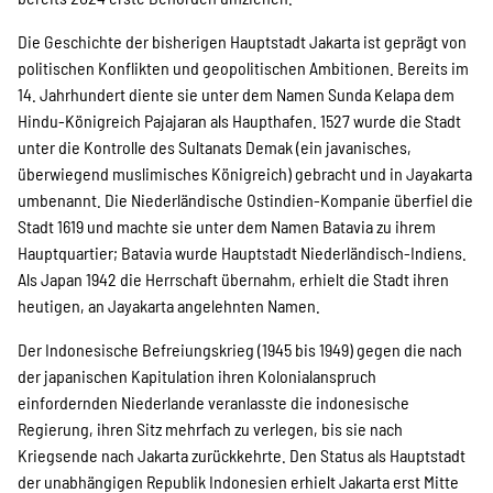
Die Geschichte der bisherigen Haupt­stadt Jakarta ist geprägt von
Transparenz
politischen Konflikten und geopolitischen Ambitionen. Bereits im
14. Jahrhundert diente sie unter dem Namen Sunda Kelapa dem
Hindu-Königreich Pajajaran als Haupthafen. 1527 wurde die Stadt
unter die Kontrolle des Sultanats Demak (ein javanisches,
Kontakt
überwiegend muslimisches Königreich) gebracht und in Jayakarta
umbenannt. Die Niederländische Ost­indien-Kompanie überfiel die
Stadt 1619 und machte sie unter dem Namen Batavia zu ihrem
english
Hauptquartier; Batavia wurde Hauptstadt Niederländisch-­Indiens.
Als Japan 1942 die Herrschaft übernahm, erhielt die Stadt ­ihren
heu­tigen, an Jayakarta angelehnten Namen.
Indonesian
Der Indonesische Befreiungskrieg (1945 bis 1949) gegen die nach
der japanischen Kapitulation ihren Kolonial­anspruch
einfordernden Niederlande veranlasste die indonesische
Suche
Regierung, ihren Sitz mehrfach zu verlegen, bis sie nach
Kriegsende nach Jakarta zurückkehrte. Den Status als Hauptstadt
der unabhängigen Republik Indonesien erhielt Jakarta erst Mitte