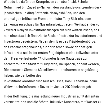
Widodo lud dafür den Kronprinzen von Abu Dhabi, Scheich
Mohammed bin Zayed al-Nahyan, den Vorstandsvorsitzenden der ­
japanischen Holding Softbank, Masayoshi Son, und den
ehemaligen ­britischen Premierminister Tony Blair ein, dem
Lenkungsausschuss für Nusantara beizutreten. Weil außer der von
Zayed al-Nahyan Investitionszusagen auf sich warten lassen, soll
nun eine staatlich finanzierte Basisinfrastruktur Investorinnen und
Investoren begeistern. Neben dem Bau des Präsidentenbüros,
des Parlamentsgebäudes, einer Moschee sowie der nötigen
Infrastruktur soll in der ersten Projektphase eine teilweise unter
dem Meer verlaufende 47 Kilometer lange Mautstraße zur
nächstgrößeren Stadt mit Flughafen, Balikpapan, gebaut werden.
Die deutsche Siemens AG soll Investitionsinteresse angekündigt
haben, wie der Leiter des
Investitionskoordinierungsausschusses, Bahlil Lahadalia, beim
Weltwirtschaftsforum in Davos im Januar 2020 bekanntgab.
In der Hoffnung, die Ansiedlung neuer Industrien auf Kalimantan
voran­zutreiben und die Städte, inklusive Nusantara, mit Wasser zu