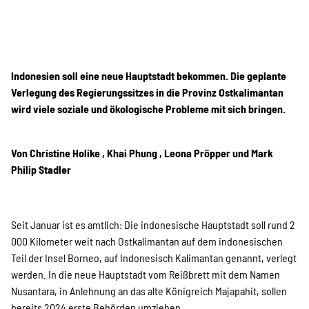
Kampagne
Stellenangebote
Indonesien soll eine neue Hauptstadt bekommen. Die geplante
Verlegung des Regierungssitzes in die Provinz Ostkalimantan
wird viele soziale und ökologische Probleme mit sich bringen.
Werde Mitglied
Von Christine Holike , Khai Phung , Leona Pröpper und Mark
Philip Stadler
Newsletter abonnieren
Seit Januar ist es amtlich: Die indonesische Hauptstadt soll rund 2
SPENDEN
000 Kilometer weit nach Ostkalimantan auf dem indonesischen
Teil der Insel Borneo, auf Indonesisch Kalimantan genannt, verlegt
werden. In die neue Hauptstadt vom Reißbrett mit dem Namen
Nusantara, in Anlehnung an das alte Königreich Majapahit, sollen
Über uns
bereits 2024 erste Behörden umziehen.