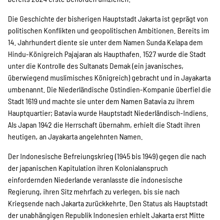
Die Geschichte der bisherigen Haupt­stadt Jakarta ist geprägt von
Transparenz
politischen Konflikten und geopolitischen Ambitionen. Bereits im
14. Jahrhundert diente sie unter dem Namen Sunda Kelapa dem
Hindu-Königreich Pajajaran als Haupthafen. 1527 wurde die Stadt
unter die Kontrolle des Sultanats Demak (ein javanisches,
Kontakt
überwiegend muslimisches Königreich) gebracht und in Jayakarta
umbenannt. Die Niederländische Ost­indien-Kompanie überfiel die
Stadt 1619 und machte sie unter dem Namen Batavia zu ihrem
english
Hauptquartier; Batavia wurde Hauptstadt Niederländisch-­Indiens.
Als Japan 1942 die Herrschaft übernahm, erhielt die Stadt ­ihren
heu­tigen, an Jayakarta angelehnten Namen.
Indonesian
Der Indonesische Befreiungskrieg (1945 bis 1949) gegen die nach
der japanischen Kapitulation ihren Kolonial­anspruch
einfordernden Niederlande veranlasste die indonesische
Suche
Regierung, ihren Sitz mehrfach zu verlegen, bis sie nach
Kriegsende nach Jakarta zurückkehrte. Den Status als Hauptstadt
der unabhängigen Republik Indonesien erhielt Jakarta erst Mitte