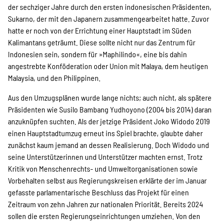
der sechziger Jahre durch den ersten indonesischen Präsidenten,
Sukarno, der mit den ­Japanern zusammengearbeitet hatte. Zuvor
hatte er noch von der Errichtung einer Hauptstadt im Süden
Kalimantans geträumt. Diese sollte nicht nur das Zentrum für
Indonesien sein, sondern für »Maphilindo«, eine bis ­dahin
angestrebte Konföderation oder Union mit Malaya, dem heutigen
Malaysia, und den Philippinen.
Aus den Umzugsplänen wurde lange nichts; auch nicht, als spätere
Präsidenten wie Susilo Bambang Yudhoyono (2004 bis 2014) daran
anzuknüpfen suchten. Als der jetzige Präsident Joko Widodo 2019
einen Hauptstadtumzug erneut ins Spiel brachte, glaubte daher
zunächst kaum jemand an dessen Realisierung. Doch Widodo und
seine Unterstützerinnen und Unterstützer machten ernst. Trotz
Kritik von Menschenrechts- und Umweltorganisationen sowie
Vorbehalten selbst aus Regierungskreisen erklärte der im Januar
gefasste parlamentarische Beschluss das Projekt für einen
Zeitraum von zehn Jahren zur nationalen Priorität. Bereits 2024
sollen die ersten Regierungseinrichtungen umziehen. Von den