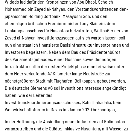
Widodo lud dafür den Kronprinzen von Abu Dhabi, Scheich
Mohammed bin Zayed al-Nahyan, den Vorstandsvorsitzenden der ­
japanischen Holding Softbank, Masayoshi Son, und den
ehemaligen ­britischen Premierminister Tony Blair ein, dem
Lenkungsausschuss für Nusantara beizutreten. Weil außer der von
Zayed al-Nahyan Investitionszusagen auf sich warten lassen, soll
nun eine staatlich finanzierte Basisinfrastruktur Investorinnen und
Investoren begeistern. Neben dem Bau des Präsidentenbüros,
des Parlamentsgebäudes, einer Moschee sowie der nötigen
Infrastruktur soll in der ersten Projektphase eine teilweise unter
dem Meer verlaufende 47 Kilometer lange Mautstraße zur
nächstgrößeren Stadt mit Flughafen, Balikpapan, gebaut werden.
Die deutsche Siemens AG soll Investitionsinteresse angekündigt
haben, wie der Leiter des
Investitionskoordinierungsausschusses, Bahlil Lahadalia, beim
Weltwirtschaftsforum in Davos im Januar 2020 bekanntgab.
In der Hoffnung, die Ansiedlung neuer Industrien auf Kalimantan
voran­zutreiben und die Städte, inklusive Nusantara, mit Wasser zu