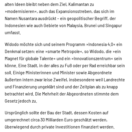
alten Ideen bleibt neben dem Ziel, Kalimantan zu
»modernisieren«, auch das Expansionsstreben, das sich im
Namen Nusantara ausdrückt – ein geopolitischer Begriff, der
Indonesien wie auch Gebiete von Malaysia, Brunei und Singapur
umfasst.
Widodo möchte sich und seinem Programm »Indonesia 4.0« ein
Denkmal setzen: eine »smarte Metropole«, so Widodo, die »ein
Magnet für globale ­Talente« und ein »Innovationszentrum« sein
könne. Eine Stadt, in der alles zu Fuß oder per Rad erreichbar sein
soll. Einige Ministerinnen und Minister sowie Abgeordnete
äußerten intern zwar leise Zweifel, insbesondere weil Landrechte
und Finanzierung ungeklärt sind und der Zeitplan als zu knapp
betrachtet wird. Die Mehrheit der Abgeordneten stimmte dem
Gesetz jedoch zu.
Ursprünglich sollte der Bau der Stadt, dessen Kosten auf
umgerechnet circa 30 Milliarden Euro geschätzt werden,
überwiegend durch private Investitionen finanziert werden.