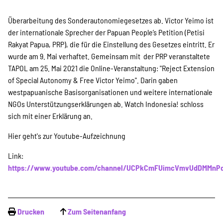
SPENDEN
Überarbeitung des Sonderautonomiegesetzes ab. Victor Yeimo ist
der internationale Sprecher der Papuan People’s Petition (Petisi
Über uns
Rakyat Papua, PRP), die für die Einstellung des Gesetzes eintritt. Er
wurde am 9. Mai verhaftet. Gemeinsam mit der PRP veranstaltete
TAPOL am 25. Mai 2021 die Online-Veranstaltung: "Reject Extension
Transparenz
of Special Autonomy & Free Victor Yeimo". Darin gaben
westpapuanische Basisorganisationen und weitere internationale
NGOs Unterstützungserklärungen ab. Watch Indonesia! schloss
sich mit einer Erklärung an.
Kontakt
Hier geht's zur Youtube-Aufzeichnung
Link:
english
https://www.youtube.com/channel/UCPkCmFUimcVmvUdDMMnP
Indonesian
Drucken
Zum Seitenanfang