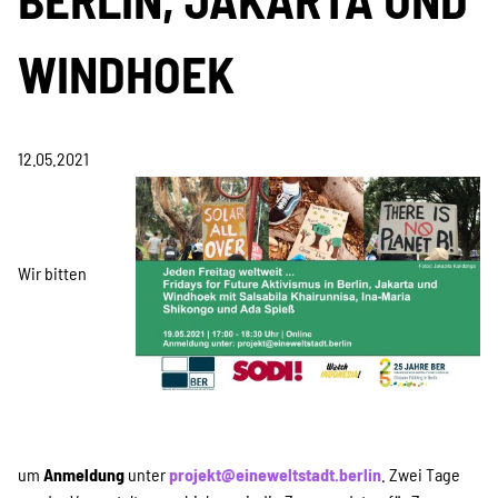
Projekte
WINDHOEK
Kampagne
12.05.2021
Stellenangebote
Wir bitten
Werde Mitglied
Newsletter abonnieren
um
Anmeldung
unter
projekt@eineweltstadt.berlin
. Zwei Tage