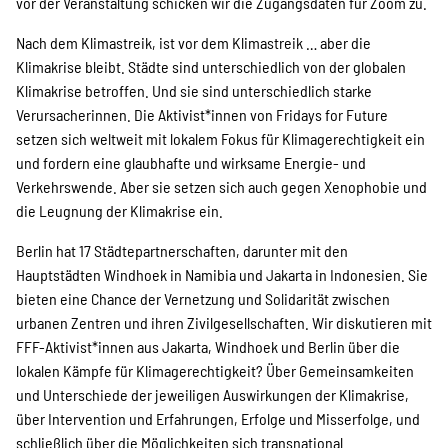
SPENDEN
vor der Veranstaltung schicken wir die Zugangsdaten für Zoom zu.
Nach dem Klimastreik, ist vor dem Klimastreik … aber die
Klimakrise bleibt. Städte sind unterschiedlich von der globalen
Über uns
Klimakrise betroffen. Und sie sind unterschiedlich starke
Verursacherinnen. Die Aktivist*innen von Fridays for Future
setzen sich weltweit mit lokalem Fokus für Klimagerechtigkeit ein
Transparenz
und fordern eine glaubhafte und wirksame Energie- und
Verkehrswende. Aber sie setzen sich auch gegen Xenophobie und
die Leugnung der Klimakrise ein.
Kontakt
Berlin hat 17 Städtepartnerschaften, darunter mit den
Hauptstädten Windhoek in Namibia und Jakarta in Indonesien. Sie
bieten eine Chance der Vernetzung und Solidarität zwischen
english
urbanen Zentren und ihren Zivilgesellschaften. Wir diskutieren mit
FFF-Aktivist*innen aus Jakarta, Windhoek und Berlin über die
lokalen Kämpfe für Klimagerechtigkeit? Über Gemeinsamkeiten
Indonesian
und Unterschiede der jeweiligen Auswirkungen der Klimakrise,
über Intervention und Erfahrungen, Erfolge und Misserfolge, und
schließlich über die Möglichkeiten sich transnational