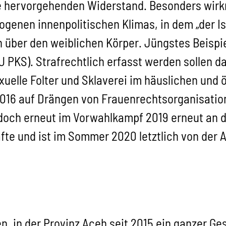
 hervorgehenden Widerstand. Besonders wirkm
genen innenpolitischen Klimas, in dem „der Isl
über den weiblichen Körper. Jüngstes Beispiel
 PKS). Strafrechtlich erfasst werden sollen da
xuelle Folter und Sklaverei im häuslichen und
 2016 auf Drängen von Frauenrechtsorganisati
doch erneut im Vorwahlkampf 2019 erneut an d
fte und ist im Sommer 2020 letztlich von der
, in der Provinz Aceh seit 2015 ein ganzer Ge