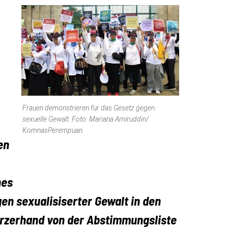
Frauen demonstrieren für das Gesetz gegen
sexuelle Gewalt. Foto: Mariana Amiruddin/
KomnasPerempuan
en
nes
n sexualisiserter Gewalt in den
kurzerhand von der Abstimmungsliste