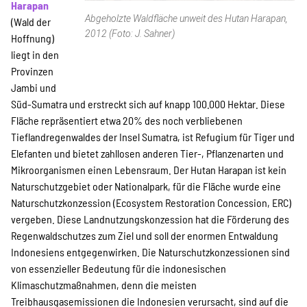
Kampagne
Harapan
Abgeholzte Waldfläche unweit des Hutan Harapan,
(Wald der
2012 (Foto: J. Sahner)
Hoffnung)
liegt in den
Stellenangebote
Provinzen
Jambi und
Süd-Sumatra und erstreckt sich auf knapp 100.000 Hektar. Diese
Fläche repräsentiert etwa 20% des noch verbliebenen
Werde Mitglied
Tieflandregenwaldes der Insel Sumatra, ist Refugium für Tiger und
Elefanten und bietet zahllosen anderen Tier-, Pflanzenarten und
Mikroorganismen einen Lebensraum. Der Hutan Harapan ist kein
Newsletter abonnieren
Naturschutzgebiet oder Nationalpark, für die Fläche wurde eine
Naturschutzkonzession (Ecosystem Restoration Concession, ERC)
vergeben. Diese Landnutzungskonzession hat die Förderung des
Regenwaldschutzes zum Ziel und soll der enormen Entwaldung
SPENDEN
Indonesiens entgegenwirken. Die Naturschutzkonzessionen sind
von essenzieller Bedeutung für die indonesischen
Klimaschutzmaßnahmen, denn die meisten
Über uns
Treibhausgasemissionen die Indonesien verursacht, sind auf die