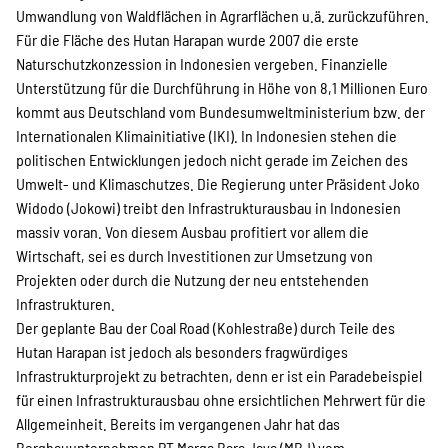
Umwandlung von Waldflächen in Agrarflächen u.ä. zurückzuführen.
Für die Fläche des Hutan Harapan wurde 2007 die erste
Transparenz
Naturschutzkonzession in Indonesien vergeben. Finanzielle
Unterstützung für die Durchführung in Höhe von 8,1 Millionen Euro
kommt aus Deutschland vom Bundesumweltministerium bzw. der
Internationalen Klimainitiative (IKI). In Indonesien stehen die
Kontakt
politischen Entwicklungen jedoch nicht gerade im Zeichen des
Umwelt- und Klimaschutzes. Die Regierung unter Präsident Joko
Widodo (Jokowi) treibt den Infrastrukturausbau in Indonesien
english
massiv voran. Von diesem Ausbau profitiert vor allem die
Wirtschaft, sei es durch Investitionen zur Umsetzung von
Projekten oder durch die Nutzung der neu entstehenden
Indonesian
Infrastrukturen.
Der geplante Bau der Coal Road (Kohlestraße) durch Teile des
Hutan Harapan ist jedoch als besonders fragwürdiges
Infrastrukturprojekt zu betrachten, denn er ist ein Paradebeispiel
Suche
für einen Infrastrukturausbau ohne ersichtlichen Mehrwert für die
Allgemeinheit. Bereits im vergangenen Jahr hat das
Bergbauunternehmen PT Marga Bara Jaya (MBJ) vom