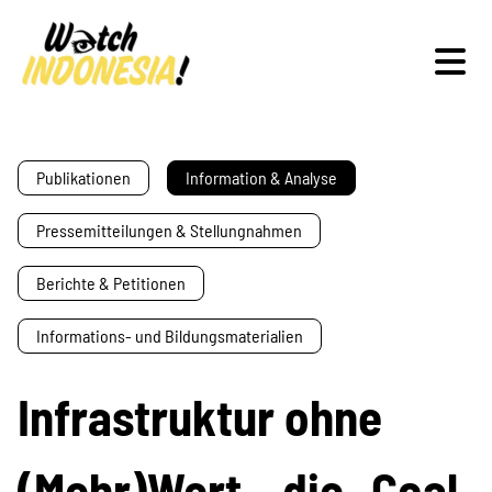
Schwerpunkte
Publikationen
Information & Analyse
Pressemitteilungen & Stellungnahmen
Veranstaltungen
Berichte & Petitionen
Informations- und Bildungsmaterialien
Publikationen
Infrastruktur ohne
(Mehr)Wert – die „Coal