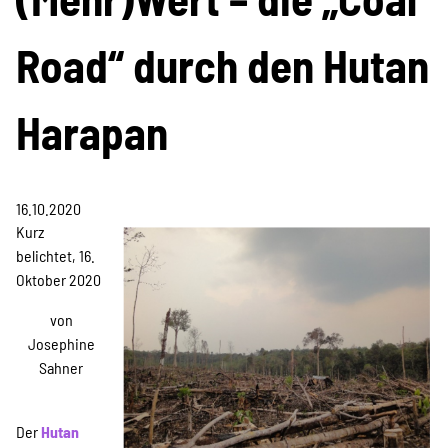
Information & Analyse
Road“ durch den Hutan
Pressemitteilungen &
Stellungnahmen
Harapan
Berichte & Petitionen
16.10.2020
Kurz
Informations- und
belichtet, 16.
Oktober 2020
Bildungsmaterialien
von
Josephine
Projekte
Sahner
Der
Hutan