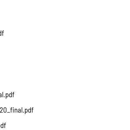
df
l.pdf
0_final.pdf
pdf