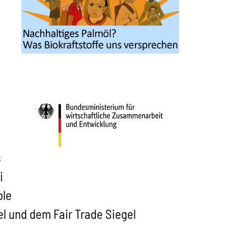
s
i
ble
l und dem Fair Trade Siegel