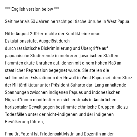
Projekte
*** English version below ***
Seit mehr als 50 Jahren herrscht politische Unruhe in West Papua.
Kampagne
Mitte August 2019 erreichte der Konflikt eine neue
Eskalationsstufe. Ausgelöst durch
durch rassistische Diskriminierung und Übergriffe auf
papuanische Studierende in mehreren javanischen Städten
Stellenangebote
flammten akute Unruhen auf, denen mit einem hohen Maß an
staatlicher Repression begegnet wurde. Sie stellen die
schlimmsten Eskalationen der Gewalt in West Papua seit dem Sturz
der Militärdiktatur unter Präsident Suharto dar. Lang anhaltende
Werde Mitglied
Spannungen zwischen indigenen Papuas und indonesischen
Migrant*innen manifestierten sich erstmals in Ausbrüchen
horizontaler Gewalt gegen bestimmte ethnische Gruppen, die zu
Newsletter abonnieren
Todesfällen unter der nicht-indigenen und der indigenen
Bevölkerung führen.
Frau Dr. Yoteni ist Friedensaktivistin und Dozentin an der