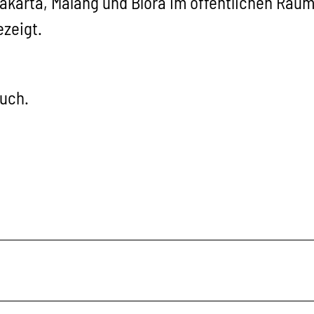
yakarta, Malang und Blora im öffentlichen Raum
zeigt.
such.