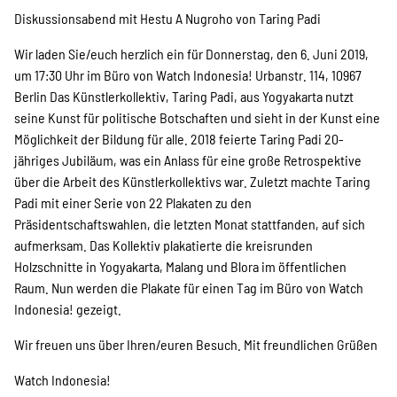
Projekte
Diskussionsabend mit Hestu A Nugroho von Taring Padi
Wir laden Sie/euch herzlich ein für Donnerstag, den 6. Juni 2019,
um 17:30 Uhr im Büro von Watch Indonesia! Urbanstr. 114, 10967
Kampagne
Berlin Das Künstlerkollektiv, Taring Padi, aus Yogyakarta nutzt
seine Kunst für politische Botschaften und sieht in der Kunst eine
Möglichkeit der Bildung für alle. 2018 feierte Taring Padi 20-
jähriges Jubiläum, was ein Anlass für eine große Retrospektive
Stellenangebote
über die Arbeit des Künstlerkollektivs war. Zuletzt machte Taring
Padi mit einer Serie von 22 Plakaten zu den
Präsidentschaftswahlen, die letzten Monat stattfanden, auf sich
aufmerksam. Das Kollektiv plakatierte die kreisrunden
Werde Mitglied
Holzschnitte in Yogyakarta, Malang und Blora im öffentlichen
Raum. Nun werden die Plakate für einen Tag im Büro von Watch
Indonesia! gezeigt.
Newsletter abonnieren
Wir freuen uns über Ihren/euren Besuch. Mit freundlichen Grüßen
Watch Indonesia!