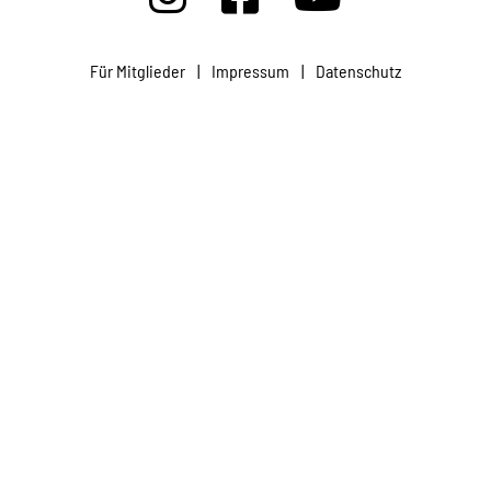
Projekte
Für Mitglieder
|
Impressum
|
Datenschutz
Kampagne
Stellenangebote
Werde Mitglied
Newsletter abonnieren