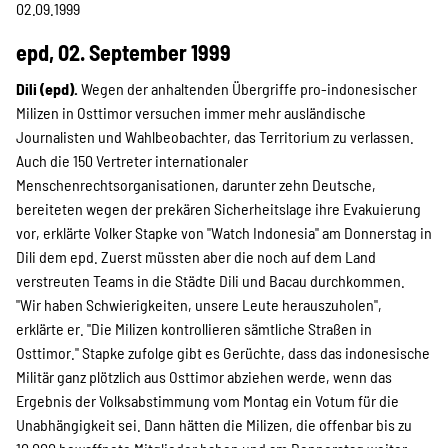
Projekte
02.09.1999
epd, 02. September 1999
Dili (epd).
Wegen der anhaltenden Übergriffe pro-indonesischer
Kampagne
Milizen in Osttimor versuchen immer mehr ausländische
Journalisten und Wahlbeobachter, das Territorium zu verlassen.
Auch die 150 Vertreter internationaler
Menschenrechtsorganisationen, darunter zehn Deutsche,
Stellenangebote
bereiteten wegen der prekären Sicherheitslage ihre Evakuierung
vor, erklärte Volker Stapke von "Watch Indonesia" am Donnerstag in
Dili dem epd. Zuerst müssten aber die noch auf dem Land
verstreuten Teams in die Städte Dili und Bacau durchkommen.
Werde Mitglied
"Wir haben Schwierigkeiten, unsere Leute herauszuholen",
erklärte er. "Die Milizen kontrollieren sämtliche Straßen in
Osttimor." Stapke zufolge gibt es Gerüchte, dass das indonesische
Newsletter abonnieren
Militär ganz plötzlich aus Osttimor abziehen werde, wenn das
Ergebnis der Volksabstimmung vom Montag ein Votum für die
Unabhängigkeit sei. Dann hätten die Milizen, die offenbar bis zu