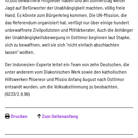
SPENDEN
10.000 bewaffnete Mitglieder haben und am Donnerstag weiter
Jagd auf Befürworter der Unabhängigkeit machten, völlig freie
Hand. Es könnte zum Bürgerkrieg kommen. Die UN-Mission, die
das Referendum organisiert hat, verfügt nur über einige hundert
Über uns
unbewaffnete Zivilpolizisten und Militärberater. Auch die Anhänger
der Unabhängigkeitsbewegung in Osttimor beginnen laut Stapke,
sich zu bewaffnen, weil sie sich "nicht einfach abschlachten
Transparenz
lassen" wollten.
Der Indonesien-Experte leitet ein Team von zehn Deutschen, die
unter anderem vom Diakonischen Werk sowie den katholischen
Kontakt
Hilfswerken Misereor und Missio Anfang August nach Osttimor
entsandt wurden, um die Volksabstimmung zu beobachten.
(6233/2.9.99)
english
Drucken
Zum Seitenanfang
Indonesian