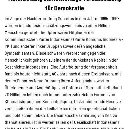
SPENDEN
für Demokratie
Im Zuge der Machtergreifung Suhartos in den Jahren 1965 – 1967
Über uns
wurden in Indonesien schätzungsweise bis zu einer Million
Menschen getötet. Die Opfer waren Mitglieder der
Kommunistischen Partei Indonesiens (Partai Komunis Indonesia -
Transparenz
PKI) und anderer linker Gruppen sowie deren angebliche
Sympathisanten. Diese schweren Verbrechen gegen die
Menschlichkeit gehören zu einem der dunkelsten Kapitel in der
Geschichte Indonesiens. Eine Aufarbeitung der Vergangenheit
Kontakt
fand bis heute nicht statt. 40 Jahre nach diesen Ereignissen, mit
denen Suhartos Neue Ordnung ihren Anfang nahm, warten
Überlebende und Angehörige von Opfern auf Gerechtigkeit. Rund
english
20 Millionen leiden noch immer unter zahlreichen Formen von
Stigmatisierung und Benachteiligung. Diskriminierende Gesetze
verschließen ihnen die Teilhabe am normalen gesellschaftlichen
Indonesian
und politischen Leben. Die traumatische Erfahrung von 1965 zu
thematisieren, ist in weiten Teilen der Gesellschaft Indonesiens
bis heute ein Tabu. Die Denk- und Verhaltensmuster, die durch die