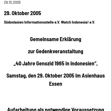
Projekte
29.10.2005
29. Oktober 2005
Südostasien Informationsstelle e.V.
Watch Indonesia! e.V.
Kampagne
Gemeinsame Erklärung
Stellenangebote
zur Gedenkveranstaltung
„40 Jahre Genozid 1965 in Indonesien“,
Werde Mitglied
Samstag, den 29. Oktober 2005 im Asienhaus
Essen
Newsletter abonnieren
Aufarbeitung als notwendige Voraussetzung