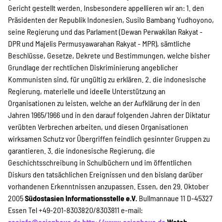
Gericht gestellt werden. Insbesondere appellieren wir an: 1. den
Präsidenten der Republik Indonesien, Susilo Bambang Yudhoyono,
seine Regierung und das Parlament (Dewan Perwakilan Rakyat -
DPR und Majelis Permusyawarahan Rakyat - MPR), sämtliche
Beschlüsse, Gesetze, Dekrete und Bestimmungen, welche bisher
Grundlage der rechtlichen Diskriminierung angeblicher
Kommunisten sind, für ungültig zu erklären. 2. die indonesische
Regierung, materielle und ideelle Unterstützung an
Organisationen zu leisten, welche an der Aufklärung der in den
Jahren 1965/1966 und in den darauf folgenden Jahren der Diktatur
verübten Verbrechen arbeiten, und diesen Organisationen
wirksamen Schutz vor Übergriffen feindlich gesinnter Gruppen zu
garantieren. 3. die indonesische Regierung, die
Geschichtsschreibung in Schulbüchern und im öffentlichen
Diskurs den tatsächlichen Ereignissen und den bislang darüber
vorhandenen Erkenntnissen anzupassen. Essen, den 29. Oktober
2005
Südostasien Informationsstelle e.V.
Bullmannaue 11 D-45327
Essen Tel +49-201-8303820/8303811 e-mail:
soainfo@asienhaus.de
http://www.asienhaus.de
Watch