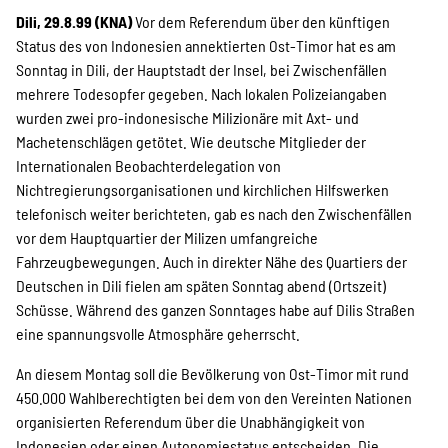
Projekte
Dili, 29.8.99 (KNA)
Vor dem Referendum über den künftigen
Status des von Indonesien annektierten Ost-Timor hat es am
Sonntag in Dili, der Hauptstadt der Insel, bei Zwischenfällen
Kampagne
mehrere Todesopfer gegeben. Nach lokalen Polizeiangaben
wurden zwei pro-indonesische Milizionäre mit Axt- und
Machetenschlägen getötet. Wie deutsche Mitglieder der
Internationalen Beobachterdelegation von
Stellenangebote
Nichtregierungsorganisationen und kirchlichen Hilfswerken
telefonisch weiter berichteten, gab es nach den Zwischenfällen
vor dem Hauptquartier der Milizen umfangreiche
Fahrzeugbewegungen. Auch in direkter Nähe des Quartiers der
Werde Mitglied
Deutschen in Dili fielen am späten Sonntag abend (Ortszeit)
Schüsse. Während des ganzen Sonntages habe auf Dilis Straßen
eine spannungsvolle Atmosphäre geherrscht.
Newsletter abonnieren
An diesem Montag soll die Bevölkerung von Ost-Timor mit rund
450.000 Wahlberechtigten bei dem von den Vereinten Nationen
organisierten Referendum über die Unabhängigkeit von
Indonesien oder einen Autonomiestatus entscheiden. Die