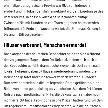
SPENDEN
ehemalige portugiesische Provinz war 1975 von Indonesien
erobert und im folgenden Jahr annektiert worden. Ergebnisse des
Referendums, in dessen Vorfeld es seit Monaten blutige
Über uns
Zwischenfälle mit Hunderten von Toten gegeben hatte, werden
frühestens für Ende der Woche erwartet; die Stimmauszählung ist
bislang in Dili vorgesehen.
Transparenz
Häuser verbrannt, Menschen ermordet
Nach Angaben der deutschen Beobachter spielten sich während
Kontakt
der vergangenen Tage in dem Ort Oekussi, in dem sich auch einer
der Beobachter aufhält, dramatische Szenen ab. Dort seien nach
lokalen Polizeiangaben 37 Häuser niedergebrannt worden, drei
english
Menschen getötet und fünf schwer verletzt worden. Hunderte
Dorfbewohner seien in die umliegenden Berge geflüchtet, eine
Reihe von ihnen gelte bislang als verschollen. Aus dem Ort kämen
Notrufe nach medizinischer Hilfe, die Oekussi zur Zeit aber noch
Indonesian
nicht erreicht habe. Pro-indonesische Milizen hätten rund um den
Ort regelrechte Grenzkontrollen eingerichtet. Wie die deutschen