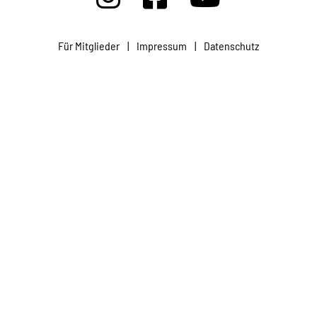
Projekte
Für Mitglieder
|
Impressum
|
Datenschutz
Kampagne
Stellenangebote
Werde Mitglied
Newsletter abonnieren