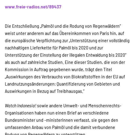
Projekte
www.freie-radios.net/89437
Die Entschließung „Palmöl und die Rodung von Regenwäldern“
Kampagne
weist unter anderem auf das Übereinkommen von Paris hin, auf
die europäische Verpflichtung zur „Unterstützung einer vollständig
nachhaltigen Lieferkette für Palmöl bis 2020 und zur
Unterstützung der Einstellung der illegalen Entwaldung bis 2020“
Stellenangebote
als auch auf zahlreiche Studien. Eine dieser Studien, die von der
Kommission in Auftrag gegebenen wurde, trägt den Titel
„Auswirkungen des Verbrauchs von Biokraftstoffen in der EU auf
Landnutzungsänderungen: Quantifizierung von Gebieten und
Werde Mitglied
Auswirkungen in Bezug auf Treibhausgas.“
Watch Indonesia!
sowie andere Umwelt- und Menschenrechts-
Newsletter abonnieren
Organisationen haben nun einen Brief an verschiedene
Bundesminister und -ministerinnen verfasst, sie gegen den
umfassenden Anbau von Palmöl und die damit verbundene
Rodung von Regenwäldern zu unterstützen.