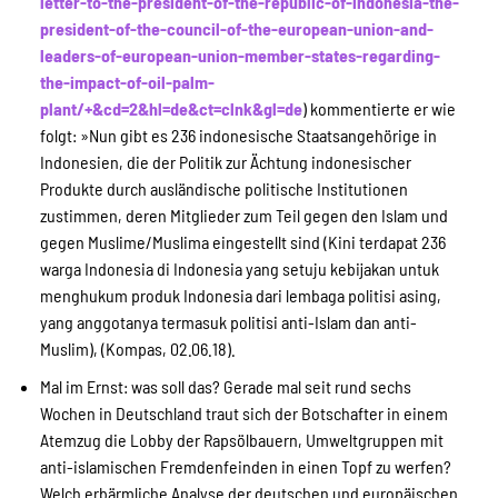
letter-to-the-president-of-the-republic-of-indonesia-the-
president-of-the-council-of-the-european-union-and-
leaders-of-european-union-member-states-regarding-
the-impact-of-oil-palm-
plant/+&cd=2&hl=de&ct=clnk&gl=de
) kommentierte er wie
folgt: »Nun gibt es 236 indonesische Staatsangehörige in
Indonesien, die der Politik zur Ächtung indonesischer
Produkte durch ausländische politische Institutionen
zustimmen, deren Mitglieder zum Teil gegen den Islam und
gegen Muslime/Muslima eingestellt sind (Kini terdapat 236
warga Indonesia di Indonesia yang setuju kebijakan untuk
menghukum produk Indonesia dari lembaga politisi asing,
yang anggotanya termasuk politisi anti-Islam dan anti-
Muslim), (Kompas, 02.06.18).
Mal im Ernst: was soll das? Gerade mal seit rund sechs
Wochen in Deutschland traut sich der Botschafter in einem
Atemzug die Lobby der Rapsölbauern, Umweltgruppen mit
anti-islamischen Fremdenfeinden in einen Topf zu werfen?
Welch erbärmliche Analyse der deutschen und europäischen