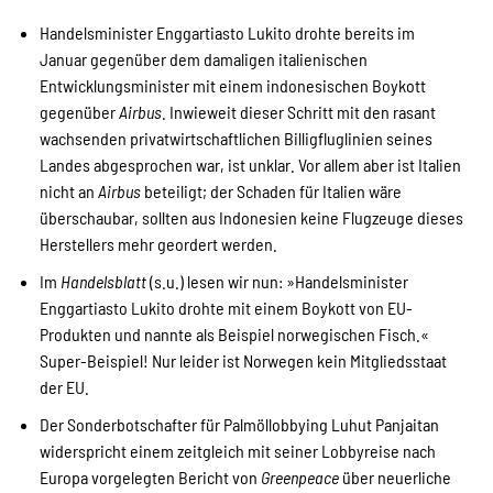
Kampagne
Handelsminister Enggartiasto Lukito drohte bereits im
Januar gegenüber dem damaligen italienischen
Entwicklungsminister mit einem indonesischen Boykott
Stellenangebote
gegenüber
Airbus
. Inwieweit dieser Schritt mit den rasant
wachsenden privatwirtschaftlichen Billigfluglinien seines
Landes abgesprochen war, ist unklar. Vor allem aber ist Italien
nicht an
Airbus
beteiligt; der Schaden für Italien wäre
Werde Mitglied
überschaubar, sollten aus Indonesien keine Flugzeuge dieses
Herstellers mehr geordert werden.
Im
Handelsblatt
(s.u.) lesen wir nun: »Handelsminister
Newsletter abonnieren
Enggartiasto Lukito drohte mit einem Boykott von EU-
Produkten und nannte als Beispiel norwegischen Fisch.«
Super-Beispiel! Nur leider ist Norwegen kein Mitgliedsstaat
SPENDEN
der EU.
Der Sonderbotschafter für Palmöllobbying Luhut Panjaitan
widerspricht einem zeitgleich mit seiner Lobbyreise nach
Über uns
Europa vorgelegten Bericht von
Greenpeace
über neuerliche