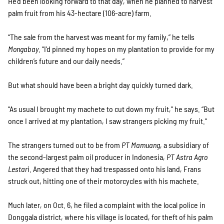
He’d been looking forward to that day, when he planned to harvest
palm fruit from his 43-hectare (106-acre) farm.
“The sale from the harvest was meant for my family,” he tells
Mongabay
. “I’d pinned my hopes on my plantation to provide for my
children’s future and our daily needs.”
But what should have been a bright day quickly turned dark.
“As usual I brought my machete to cut down my fruit,” he says. “But
once I arrived at my plantation, I saw strangers picking my fruit.”
The strangers turned out to be from
PT Mamuang
, a subsidiary of
the second-largest palm oil producer in Indonesia,
PT Astra Agro
Lestar
i. Angered that they had trespassed onto his land, Frans
struck out, hitting one of their motorcycles with his machete.
Much later, on Oct. 6, he filed a complaint with the local police in
Donggala district, where his village is located, for theft of his palm