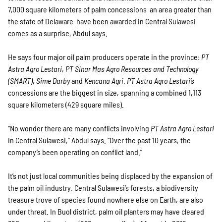
7,000 square kilometers of palm concessions ­ an area greater than
the state of Delaware ­ have been awarded in Central Sulawesi
comes as a surprise, Abdul says.
He says four major oil palm producers operate in the province:
PT
Astra Agro Lestari
,
PT Sinar Mas Agro Resources and Technology
(SMART)
,
Sime Darby
and
Kencana Agri
.
PT Astra Agro Lestari’s
concessions are the biggest in size, spanning a combined 1,113
square kilometers (429 square miles).
“No wonder there are many conflicts involving
PT Astra Agro Lestari
in Central Sulawesi,” Abdul says. “Over the past 10 years, the
company’s been operating on conflict land.”
It’s not just local communities being displaced by the expansion of
the palm oil industry. Central Sulawesi’s forests, a biodiversity
treasure trove of species found nowhere else on Earth, are also
under threat. In Buol district, palm oil planters may have cleared