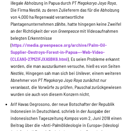
illegale Abholzung in Papua durch
PT Megakarya Jaya Raya
.
Die Firma
Nestlé
, zu deren Zulieferern das für die Abholzung
von 4.000 ha Regenwald verantwortliche
Transparenz
Plantagenunternehmen zählte, hatte hingegen keine Zweifel
an der Richtigkeit der von
Greenpeace
mit Videoaufnahmen
belegten Erkenntnisse
Kontakt
(
https://media.greenpeace.org/archive/Palm-Oil-
Supplier-Destroys-Forest-in-Papua---Web-Video-
(CLEAN)-27MZIFJXASBK6.html
). Es seien Probleme erkannt
english
worden, die man auszuräumen versuche, hieß es von Seiten
Nestlés
. Hingegen sah man sich bei
Unilever
, einem weiteren
Abnehmer von
PT Megakarya Jaya Raya
zunächst nur
veranlasst, die Vorwürfe zu prüfen. Pauschal zurückgewiesen
Indonesian
wurden sie auch von diesem Konzern nicht.
Arif Havas Oegrosono, der neue Botschafter der Republik
Indonesien in Deutschland, schrieb in der Ausgabe der
Suche
indonesischen Tageszeitung
Kompas
vom 2. Juni 2018 einen
Beitrag über die »Anti-Palmölideologie in Europa« (Ideologi