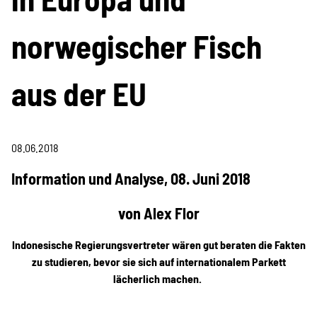
Information & Analyse
norwegischer Fisch
Pressemitteilungen &
Stellungnahmen
aus der EU
Berichte & Petitionen
08.06.2018
Informations- und
Information und Analyse, 08. Juni 2018
Bildungsmaterialien
von Alex Flor
Indonesische Regierungsvertreter wären gut beraten die Fakten
Projekte
zu studieren, bevor sie sich auf internationalem Parkett
lächerlich machen.