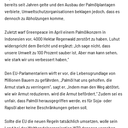
bereits seit Jahren gelte und den Ausbau der Palmölplantagen
verbiete. Umweltschutzorganisationen beklagen jedoch, dass es
dennoch zu Abholzungen komme.
Zuletzt warf Greenpeace im April einem Palmölkonzern in
Indonesien vor, 4000 Hektar Regenwald zerstört zu haben. Luhut
widerspricht dem Bericht und ergänzt: „Ich sage nicht, dass
unsere Umwelt zu 100 Prozent sauber ist. Aber man kann sehen,
wie stark wir uns verbessert haben.“
Den EU-Parlamentariern wirft er vor, die Lebensgrundlage von
Millionen Bauern zu gefährden. „Palmöl hat uns geholfen, die
Armut stark zu verringern“, sagt er. „Indem man den Weg abtötet,
wie wir Armut reduzieren, wird die Armut befördert.“ Zudem sei es
unfair, dass Palmöl herausgegriffen werde, es für Soja- oder
Rapsöl aber keine Beschränkungen geben soll.
Sollte die EU die neuen Regeln tatsächlich umsetzen, wolle sein
Land bei der Welthandelsorganisation WTO dagegen vorgehen.