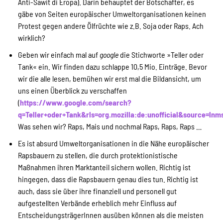
Anti-Sawit di Eropa). Darin behauptet der Botschafter, es
gäbe von Seiten europäischer Umweltorganisationen keinen
Protest gegen andere Ölfrüchte wie z.B. Soja oder Raps. Ach
wirklich?
Geben wir einfach mal auf
google
die Stichworte »Teller oder
Tank« ein. Wir finden dazu schlappe 10,5 Mio. Einträge. Bevor
wir die alle lesen, bemühen wir erst mal die Bildansicht, um
uns einen Überblick zu verschaffen
(
https://www.google.com/search?
q=Teller+oder+Tank&rls=org.mozilla:de:unofficial&sourc
Was sehen wir? Raps, Mais und nochmal Raps, Raps, Raps …
Es ist absurd Umweltorganisationen in die Nähe europäischer
Rapsbauern zu stellen, die durch protektionistische
Maßnahmen ihren Marktanteil sichern wollen. Richtig ist
hingegen, dass die Rapsbauern genau dies tun. Richtig ist
auch, dass sie über ihre finanziell und personell gut
aufgestellten Verbände erheblich mehr Einfluss auf
EntscheidungsträgerInnen ausüben können als die meisten