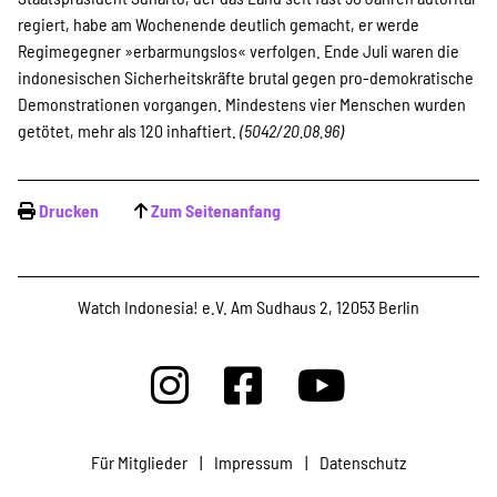
SPENDEN
regiert, habe am Wochenende deutlich gemacht, er werde
Regimegegner »erbarmungslos« verfolgen. Ende Juli waren die
indonesischen Sicherheitskräfte brutal gegen pro-demokratische
Über uns
Demonstrationen vorgangen. Mindestens vier Menschen wurden
getötet, mehr als 120 inhaftiert.
(5042/20.08.96)
Transparenz
Drucken
Zum Seitenanfang
Kontakt
Watch Indonesia! e.V. Am Sudhaus 2, 12053 Berlin
english
Indonesian
Für Mitglieder
|
Impressum
|
Datenschutz