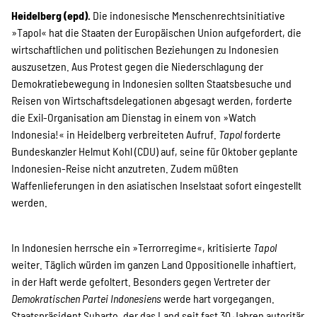
Projekte
Heidelberg (epd).
Die indonesische Menschenrechtsinitiative
»Tapol« hat die Staaten der Europäischen Union aufgefordert, die
wirtschaftlichen und politischen Beziehungen zu Indonesien
Kampagne
auszusetzen. Aus Protest gegen die Niederschlagung der
Demokratiebewegung in Indonesien sollten Staatsbesuche und
Reisen von Wirtschaftsdelegationen abgesagt werden, forderte
die Exil-Organisation am Dienstag in einem von »Watch
Stellenangebote
Indonesia!« in Heidelberg verbreiteten Aufruf.
Tapol
forderte
Bundeskanzler Helmut Kohl (CDU) auf, seine für Oktober geplante
Indonesien-Reise nicht anzutreten. Zudem müßten
Waffenlieferungen in den asiatischen Inselstaat sofort eingestellt
Werde Mitglied
werden.
In Indonesien herrsche ein »Terrorregime«, kritisierte
Tapol
Newsletter abonnieren
weiter. Täglich würden im ganzen Land Oppositionelle inhaftiert,
in der Haft werde gefoltert. Besonders gegen Vertreter der
Demokratischen Partei Indonesiens
werde hart vorgegangen.
Staatspräsident Suharto, der das Land seit fast 30 Jahren autoritär