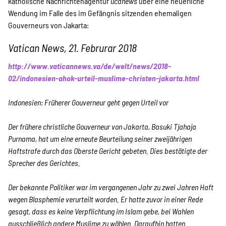
Projekte
katholische Nachrichtenagentur
ucanews
über eine neuerliche
Wendung im Falle des im Gefängnis sitzenden ehemaligen
Gouverneurs von Jakarta:
Vatican News, 21. Februrar 2018
Kampagne
http://www.vaticannews.va/de/welt/news/2018-
02/indonesien-ahok-urteil-muslime-christen-jakarta.html
Stellenangebote
Indonesien: Früherer Gouverneur geht gegen Urteil vor
Der frühere christliche Gouverneur von Jakarta, Basuki Tjahaja
Purnama, hat um eine erneute Beurteilung seiner zweijährigen
Werde Mitglied
Haftstrafe durch das Oberste Gericht gebeten. Dies bestätigte der
Sprecher des Gerichtes.
Newsletter abonnieren
Der bekannte Politiker war
im vergangenen Jahr zu zwei Jahren Haft
wegen Blasphemie verurteilt worden. Er hatte zuvor in einer Rede
gesagt, dass es keine Verpflichtung im Islam gebe, bei Wahlen
ausschließlich andere Muslime zu wählen. Daraufhin hatten