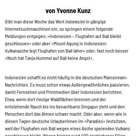
Projekte
von Yvonne Kunz
Gibt man diese Woche das Wort
Indonesien
in gängige
Kampagne
Internetsuchmaschinen ein, so springen einem folgende
Meldungen entgegen: »Indonesien – Flughafen auf Bali bleibt
geschlossen« oder aber »Mount Agung in Indonesien:
Vulkanasche legt Flughafen von Bali lahm« oder, fast noch besser
Stellenangebote
»Noch hat Tanja Hummel auf Bali keine Angst«.
Indonesien schafft es nicht häufig in die deutschen Mainstream-
Nachrichten. Es muss schon etwas Außergewöhnliches passieren,
Werde Mitglied
damit Fernsehen und Printmedien über Indonesien berichten.
Etwa, wenn dort riesige Waldflächen brennen und der
entstehende Rauch bis ins benachbarte Singapur zieht und den
Newsletter abonnieren
Menschen dort das Atmen schwer macht. Oder aber, wenn wie in
diesen Tagen deutsche UrlauberInnen im »Paradies« festsitzen,
weil der Flughafen von Bali wegen eines Asche speienden Vulkans
geschlossen bleibt. Wegen bislang rund 400 gestrichener Flüge