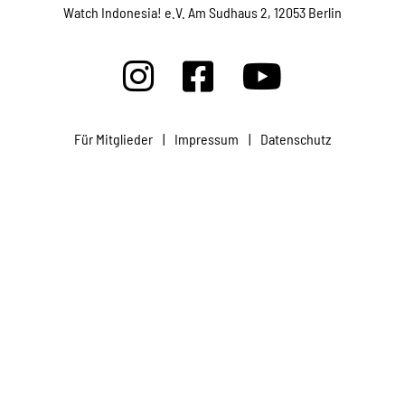
Projekte
Watch Indonesia! e.V. Am Sudhaus 2, 12053 Berlin
Kampagne
Für Mitglieder
|
Impressum
|
Datenschutz
Stellenangebote
Werde Mitglied
Newsletter abonnieren