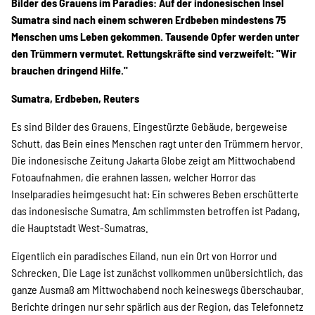
Projekte
Bilder des Grauens im Paradies: Auf der indonesischen Insel
Sumatra sind nach einem schweren Erdbeben mindestens 75
Menschen ums Leben gekommen. Tausende Opfer werden unter
den Trümmern vermutet. Rettungskräfte sind verzweifelt: "Wir
Kampagne
brauchen dringend Hilfe."
Sumatra, Erdbeben, Reuters
Es sind Bilder des Grauens. Eingestürzte Gebäude, bergeweise
Stellenangebote
Schutt, das Bein eines Menschen ragt unter den Trümmern hervor.
Die indonesische Zeitung Jakarta Globe zeigt am Mittwochabend
Fotoaufnahmen, die erahnen lassen, welcher Horror das
Inselparadies heimgesucht hat: Ein schweres Beben erschütterte
Werde Mitglied
das indonesische Sumatra. Am schlimmsten betroffen ist Padang,
die Hauptstadt West-Sumatras.
Newsletter abonnieren
Eigentlich ein paradisches Eiland, nun ein Ort von Horror und
Schrecken. Die Lage ist zunächst vollkommen unübersichtlich, das
ganze Ausmaß am Mittwochabend noch keineswegs überschaubar.
Berichte dringen nur sehr spärlich aus der Region, das Telefonnetz