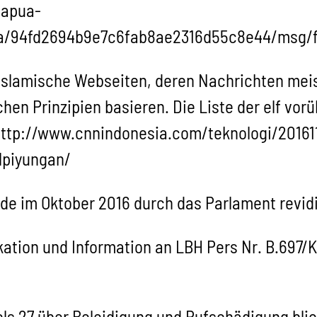
papua-
xtra/94fd2694b9e7c6fab8ae2316d55c8e44/msg
 islamische Webseiten, deren Nachrichten mei
chen Prinzipien basieren. Die Liste der elf v
: http://www.cnnindonesia.com/teknologi/2016
lpiyungan/
de im Oktober 2016 durch das Parlament revidi
kation und Information an LBH Pers Nr. B.697
els 27 über Beleidigung und Rufschädigung bli