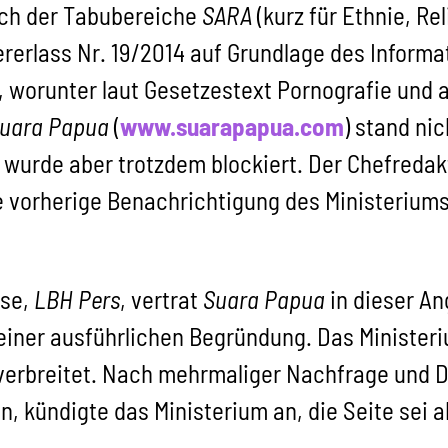
lich der Tabubereiche
SARA
(kurz für Ethnie, Re
ererlass Nr. 19/2014 auf Grundlage des Inform
, worunter laut Gesetzestext Pornografie und a
uara Papua
(
www.suarapapua.com
) stand ni
wurde aber trotzdem blockiert. Der Chefredakt
e vorherige Benachrichtigung des Ministeriums
sse,
LBH Pers
, vertrat
Suara Papua
in dieser A
einer ausführlichen Begründung. Das Ministeriu
verbreitet.
Nach mehrmaliger Nachfrage und Dr
n, kündigte das Ministerium an, die Seite sei 