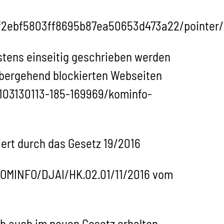
/f2ebf5803ff8695b87ea50653d473a22/pointe
stens einseitig geschrieben werden
orübergehend blockierten Webseiten
1103130113-185-169969/kominfo-
ert durch das Gesetz 19/2016
/KOMINFO/DJAI/HK.02.01/11/2016 vom
eb auch im neuen Gesetz erhalten.