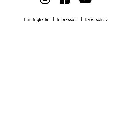
Projekte
Für Mitglieder
|
Impressum
|
Datenschutz
Kampagne
Stellenangebote
Werde Mitglied
Newsletter abonnieren