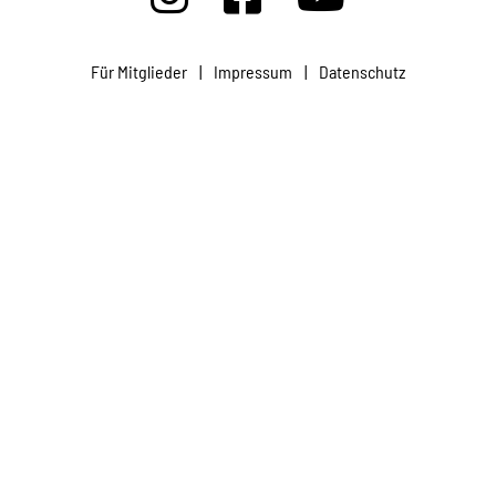
Projekte
Für Mitglieder
|
Impressum
|
Datenschutz
Kampagne
Stellenangebote
Werde Mitglied
Newsletter abonnieren