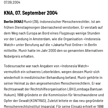
Projekte
07.09.2004
KNA, 07. September 2004
Berlin (KNA)
Munir (39), indonesischer Menschenrechtler, ist am
Kampagne
frühen Dienstagmorgen überraschend verstorben. Er verstarb auf
dem Weg nach Europa an Bord eines Flugzeugs wenige Stunden
vor der Landung in Amsterdam, wie die Organisation «Indonesia
Watch» unter Berufung auf die «Jakarta Post Online» in Berlin
Stellenangebote
mitteilte. Munir hatte im Jahr 2000 den so genannten Alternativen
Nobelpreis erhalten.
Todesursache war nach Angaben von «Indonesia Watch»
Werde Mitglied
vermutlich ein schweres Leberleiden, wegen dessen Munir sich
wiederholt in medizinischer Behandlung befand. Munir gehörte in
seiner Heimat zu den angesehensten Menschenrechtlern. Er war
Newsletter abonnieren
Rechtsanwalt der Rechtshilfeorganisation LBH (Lembaga Bantuan
Hukum). 1998 gründete er die Kommission für Verschwundene und
Opfer der Gewalt (KONTRAS). Zuletzt leitete er das neu gegründete
Menschenrechtsinstitut Imparsial. Für seine Einsatz erhielt er 1998