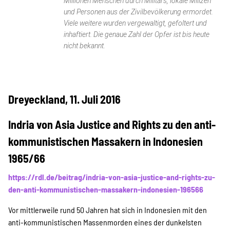
SPENDEN
Millionen Menschen durch Militärs, lokale Milizen
und Personen aus der Zivilbevölkerung ermordet.
Viele weitere wurden vergewaltigt, gefoltert und
inhaftiert. Die genaue Zahl der Opfer ist bis heute
Über uns
nicht bekannt.
Transparenz
Dreyeckland, 11. Juli 2016
Kontakt
Indria von Asia Justice and Rights zu den anti-
kommunistischen Massakern in Indonesien
1965/66
english
https://rdl.de/beitrag/indria-von-asia-justice-and-rights-zu-
den-anti-kommunistischen-massakern-indonesien-196566
Indonesian
Vor mittlerweile rund 50 Jahren hat sich in Indonesien mit den
anti-kommunistischen Massenmorden eines der dunkelsten