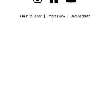
Projekte
Für Mitglieder
|
Impressum
|
Datenschutz
Kampagne
Stellenangebote
Werde Mitglied
Newsletter abonnieren