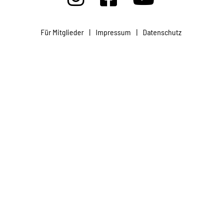
Projekte
Für Mitglieder
|
Impressum
|
Datenschutz
Kampagne
Stellenangebote
Werde Mitglied
Newsletter abonnieren