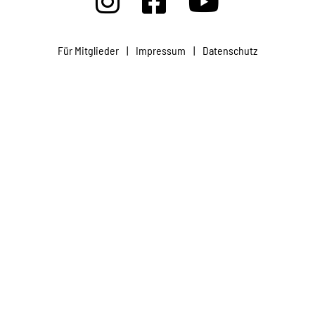
Projekte
Für Mitglieder
|
Impressum
|
Datenschutz
Kampagne
Stellenangebote
Werde Mitglied
Newsletter abonnieren