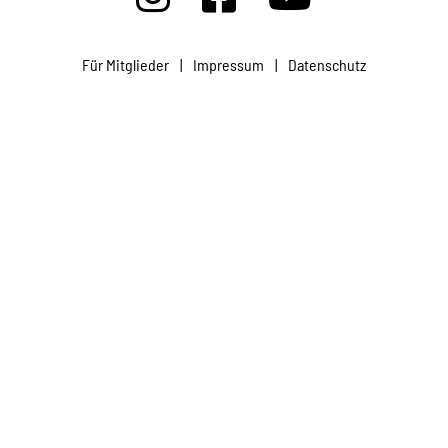
Projekte
Für Mitglieder
|
Impressum
|
Datenschutz
Kampagne
Stellenangebote
Werde Mitglied
Newsletter abonnieren