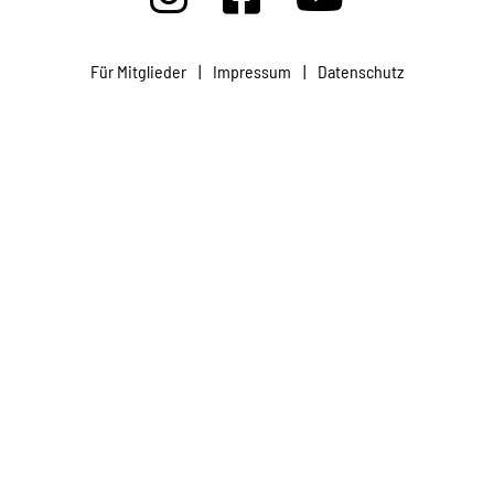
Projekte
Für Mitglieder
|
Impressum
|
Datenschutz
Kampagne
Stellenangebote
Werde Mitglied
Newsletter abonnieren