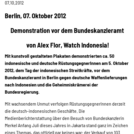
Projekte
07.10.2012
Berlin, 07. Oktober 2012
Kampagne
Demonstration vor dem Bundeskanzleramt
von Alex Flor, Watch Indonesia!
Mit kunstvoll gestalteten Plakaten demonstrierten ca. 50
Stellenangebote
indonesische und deutsche RüstungsgegnerInnen am 5. Oktober
2012, dem Tag der indonesischen Streitkräfte, vor dem
Bundeskanzleramt in Berlin gegen deutsche Waffenlieferungen
Werde Mitglied
nach Indonesien und die Geheimniskrämerei der
Bundesregierung.
Mit wachsendem Unmut verfolgen RüstungsgegnerInnen derzeit
Newsletter abonnieren
die deutsch-indonesischen Geschäfte. Die
Medienberichterstattung über den Besuch von Bundeskanzlerin
Merkel Anfang Juli dieses Jahres in Jakarta stand ganz im Zeichen
eines Themas, das offiziell gar keines war: der Verkauf von 103