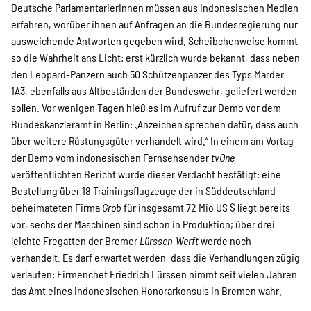
Deutsche ParlamentarierInnen müssen aus indonesischen Medien
Suche
erfahren, worüber ihnen auf Anfragen an die Bundesregierung nur
ausweichende Antworten gegeben wird. Scheibchenweise kommt
so die Wahrheit ans Licht: erst kürzlich wurde bekannt, dass neben
den Leopard-Panzern auch 50 Schützenpanzer des Typs Marder
1A3, ebenfalls aus Altbeständen der Bundeswehr, geliefert werden
sollen. Vor wenigen Tagen hieß es im Aufruf zur Demo vor dem
Bundeskanzleramt in Berlin: „Anzeichen sprechen dafür, dass auch
über weitere Rüstungsgüter verhandelt wird.“ In einem am Vortag
der Demo vom indonesischen Fernsehsender
tvOne
veröffentlichten Bericht wurde dieser Verdacht bestätigt: eine
Bestellung über 18 Trainingsflugzeuge der in Süddeutschland
beheimateten Firma
Grob
für insgesamt 72 Mio US $ liegt bereits
vor, sechs der Maschinen sind schon in Produktion; über drei
leichte Fregatten der Bremer
Lürssen-Werft
werde noch
verhandelt. Es darf erwartet werden, dass die Verhandlungen zügig
verlaufen: Firmenchef Friedrich Lürssen nimmt seit vielen Jahren
das Amt eines indonesischen Honorarkonsuls in Bremen wahr.