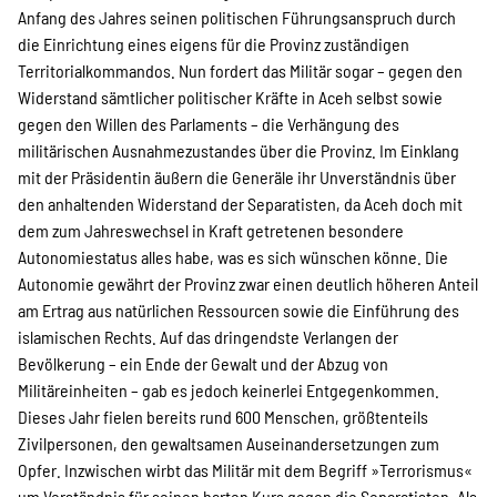
Anfang des Jahres seinen politischen Führungsanspruch durch
Suche
die Einrichtung eines eigens für die Provinz zuständigen
Territorialkommandos. Nun fordert das Militär sogar – gegen den
Widerstand sämtlicher politischer Kräfte in Aceh selbst sowie
gegen den Willen des Parlaments – die Verhängung des
militärischen Ausnahmezustandes über die Provinz. Im Einklang
mit der Präsidentin äußern die Generäle ihr Unverständnis über
den anhaltenden Widerstand der Separatisten, da Aceh doch mit
dem zum Jahreswechsel in Kraft getretenen besondere
Autonomiestatus alles habe, was es sich wünschen könne. Die
Autonomie gewährt der Provinz zwar einen deutlich höheren Anteil
am Ertrag aus natürlichen Ressourcen sowie die Einführung des
islamischen Rechts. Auf das dringendste Verlangen der
Bevölkerung – ein Ende der Gewalt und der Abzug von
Militäreinheiten – gab es jedoch keinerlei Entgegenkommen.
Dieses Jahr fielen bereits rund 600 Menschen, größtenteils
Zivilpersonen, den gewaltsamen Auseinandersetzungen zum
Opfer. Inzwischen wirbt das Militär mit dem Begriff »Terrorismus«
um Verständnis für seinen harten Kurs gegen die Separatisten. Als