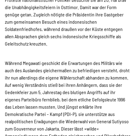
die Unabhängigkeitsfeiern in Osttimor. Damit war der Form
genüge getan. Zugleich nötigte die Präsidentin ihre Gastgeber
zum gemeinsamen Besuch eines indonesischen
Soldatenfriedhofes, während draußen vor der Küste entgegen
allen Absprachen gleich sechs indonesische Kriegsschiffe als
Geleitschutz kreuzten.
Während Megawati geschickt die Erwartungen des Militärs wie
auch des Auslandes gleichermaßen zu befriedigen versteht, droht
ihr nun allerdings die eigene Wählerschaft abhanden zu kommen.
Auf wenig Verständnis stieß bei ihren Anhängern, dass sie der
Gedenkfeier zum 5. Jahrestag des blutigen Angriffs auf ihr
eigenes Parteibüro fernblieb, bei dem etliche Gefolgsleute 1996
das Leben lassen mussten. Und jüngst erklärte ihre
Demokratische Partei – Kampf (PDI-P), sie unterstütze aus
realpolitischen Erwägungen die Wiederwahl von General Sutiyoso
zum Gouverneur von Jakarta. Dieser lässt »wilde«
Armensiedlungen dem Erdboden gleichmachen und Rikschafahrer