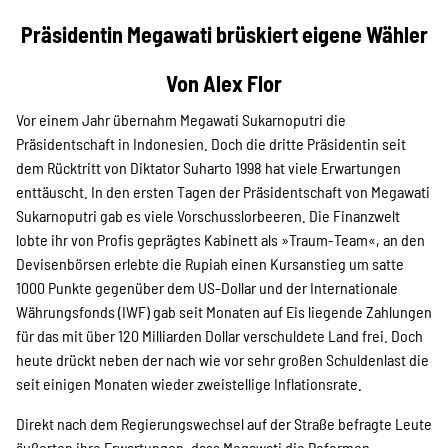
Projekte
Präsidentin Megawati brüskiert eigene Wähler
Von Alex Flor
Kampagne
Vor einem Jahr übernahm Megawati Sukarnoputri die
Präsidentschaft in Indonesien. Doch die dritte Präsidentin seit
dem Rücktritt von Diktator Suharto 1998 hat viele Erwartungen
Stellenangebote
enttäuscht. In den ersten Tagen der Präsidentschaft von Megawati
Sukarnoputri gab es viele Vorschusslorbeeren. Die Finanzwelt
lobte ihr von Profis geprägtes Kabinett als »Traum-Team«, an den
Devisenbörsen erlebte die Rupiah einen Kursanstieg um satte
Werde Mitglied
1000 Punkte gegenüber dem US-Dollar und der Internationale
Währungsfonds (IWF) gab seit Monaten auf Eis liegende Zahlungen
für das mit über 120 Milliarden Dollar verschuldete Land frei. Doch
heute drückt neben der nach wie vor sehr großen Schuldenlast die
Newsletter abonnieren
seit einigen Monaten wieder zweistellige Inflationsrate.
Direkt nach dem Regierungswechsel auf der Straße befragte Leute
äußerten ihre Erwartungen, dass Megawati die Reformen