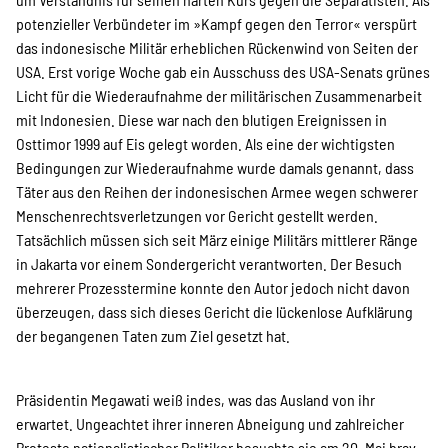
potenzieller Verbündeter im »Kampf gegen den Terror« verspürt
das indonesische Militär erheblichen Rückenwind von Seiten der
USA. Erst vorige Woche gab ein Ausschuss des USA-Senats grünes
Licht für die Wiederaufnahme der militärischen Zusammenarbeit
mit Indonesien. Diese war nach den blutigen Ereignissen in
Osttimor 1999 auf Eis gelegt worden. Als eine der wichtigsten
Bedingungen zur Wiederaufnahme wurde damals genannt, dass
Täter aus den Reihen der indonesischen Armee wegen schwerer
Menschenrechtsverletzungen vor Gericht gestellt werden.
Tatsächlich müssen sich seit März einige Militärs mittlerer Ränge
in Jakarta vor einem Sondergericht verantworten. Der Besuch
mehrerer Prozesstermine konnte den Autor jedoch nicht davon
überzeugen, dass sich dieses Gericht die lückenlose Aufklärung
der begangenen Taten zum Ziel gesetzt hat.
Präsidentin Megawati weiß indes, was das Ausland von ihr
erwartet. Ungeachtet ihrer inneren Abneigung und zahlreicher
Proteste nationalistischer Politiker besuchte sie am 20. Mai brav