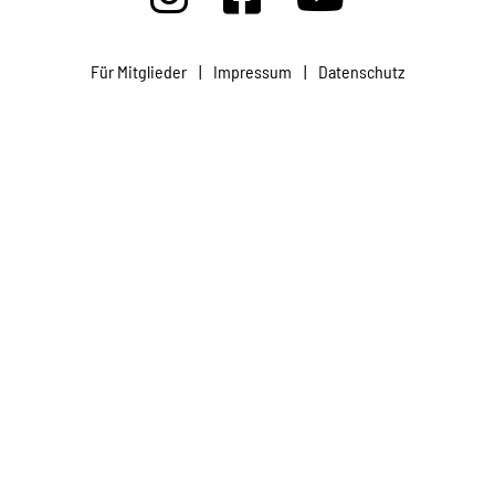
Projekte
Für Mitglieder
|
Impressum
|
Datenschutz
Kampagne
Stellenangebote
Werde Mitglied
Newsletter abonnieren