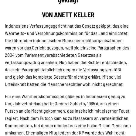
Projekte
VON ANETT KELLER
Indonesiens Verfassungsgericht hat das Gesetz gekippt, das eine
Kampagne
Wahrheits- und Versöhnungskommission für das Land einrichtet.
Die führenden indonesischen Menschenrechtsorganisationen
waren vor das Gericht gezogen, weil sie einzelne Paragraphen des
2004 vom Parlament verabschiedeten Gesetzes als
Stellenangebote
verfassungswidrig ansahen. Nun haben die Richter entschieden,
dass ein Paragraph tatsächlich gegen die Verfassung verstößt -
und gleich das komplette Gesetz für nichtig erklärt. Mit so viel
Urteilskraft hatten die Menschenrechtler wohl nicht gerechnet.
Werde Mitglied
Für eine Wahrheitskommission gäbe es in Indonesien genug zu
tun. Jahrzehntelang hatte General Suharto, 1965 durch einen
Newsletter abonnieren
Putsch an die Macht gekommen, das Inselreich mit eiserner Faust
regiert. Nach dem Putsch kam es zu Massakern an vermeintlichen
Kommunisten, bei denen mindestens eine halbe Million Menschen
umkamen. Ehemaligen Mitgliedern der KP wurde das Wahlrecht