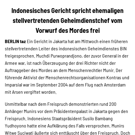
Projekte
Indonesisches Gericht spricht ehemaligen
stellvertretenden Geheimdienstchef vom
Kampagne
Vorwurf des Mordes frei
BERLIN taz
Ein Gericht in Jakarta hat am Mittwoch einen früheren
stellvertretenden Leiter des indonesischen Geheimdienstes BIN
freigesprochen. Muchdi Purwoprandjono, der zuvor General in der
Stellenangebote
Armee war, ist nach Überzeugung der drei Richter nicht der
Auftraggeber des Mordes an dem Menschenrechtler Munir. Der
führende Aktivist der Menschenrechtsorganisationen Kontras und
Imparsial war im September 2004 auf dem Flug nach Amsterdam
Werde Mitglied
mit Arsen vergiftet worden.
Unmittelbar nach dem Freispruch demonstrierten rund 200
Newsletter abonnieren
Anhänger Munirs vor dem Präsidentenpalast in Jakarta gegen den
Freispruch. Indonesiens Staatspräsident Susilo Bambang
Yudhoyono hatte eine Aufklärung des Falls versprochen. Munirs
Witwe Suciwati äußerte sich enttäuscht über den Freispruch. Doch