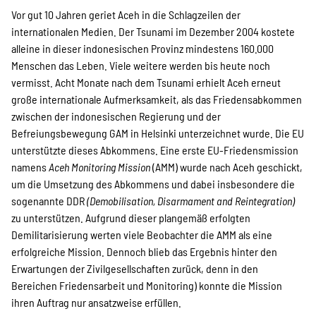
Kampagne
Vor gut 10 Jahren geriet Aceh in die Schlagzeilen der
internationalen Medien. Der Tsunami im Dezember 2004 kostete
alleine in dieser indonesischen Provinz mindestens 160.000
Menschen das Leben. Viele weitere werden bis heute noch
Stellenangebote
vermisst. Acht Monate nach dem Tsunami erhielt Aceh erneut
große internationale Aufmerksamkeit, als das Friedensabkommen
zwischen der indonesischen Regierung und der
Werde Mitglied
Befreiungsbewegung GAM in Helsinki unterzeichnet wurde. Die EU
unterstützte dieses Abkommens. Eine erste EU-Friedensmission
namens
Aceh Monitoring Mission
(AMM) wurde nach Aceh geschickt,
um die Umsetzung des Abkommens und dabei insbesondere die
Newsletter abonnieren
sogenannte DDR
(Demobilisation, Disarmament and Reintegration)
zu unterstützen. Aufgrund dieser plangemäß erfolgten
Demilitarisierung werten viele Beobachter die AMM als eine
SPENDEN
erfolgreiche Mission. Dennoch blieb das Ergebnis hinter den
Erwartungen der Zivilgesellschaften zurück, denn in den
Bereichen Friedensarbeit und Monitoring) konnte die Mission
ihren Auftrag nur ansatzweise erfüllen.
Über uns