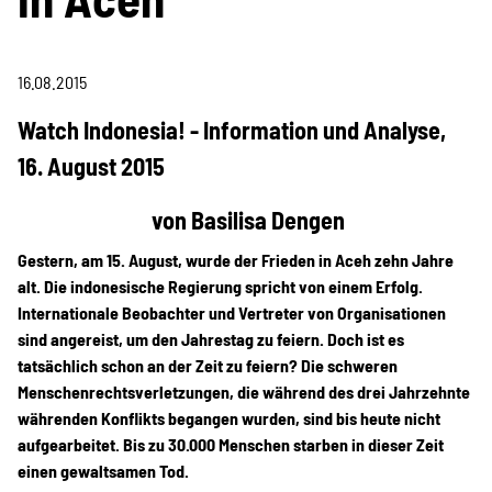
Information & Analyse
Pressemitteilungen &
16.08.2015
Stellungnahmen
Watch Indonesia! - Information und Analyse,
16. August 2015
Berichte & Petitionen
von Basilisa Dengen
Gestern, am 15. August, wurde der Frieden in Aceh zehn Jahre
Informations- und
alt. Die indonesische Regierung spricht von einem Erfolg.
Bildungsmaterialien
Internationale Beobachter und Vertreter von Organisationen
sind angereist, um den Jahrestag zu feiern. Doch ist es
tatsächlich schon an der Zeit zu feiern? Die schweren
Projekte
Menschenrechtsverletzungen, die während des drei Jahrzehnte
währenden Konflikts begangen wurden, sind bis heute nicht
aufgearbeitet. Bis zu 30.000 Menschen starben in dieser Zeit
einen gewaltsamen Tod.