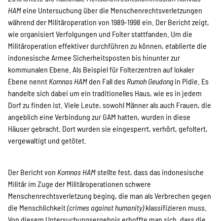
HAM
eine Untersuchung über die Menschenrechtsverletzungen
während der Militäroperation von 1989-1998 ein. Der Bericht zeigt,
wie organisiert Verfolgungen und Folter stattfanden. Um die
Militäroperation effektiver durchführen zu können, etablierte die
indonesische Armee Sicherheitsposten bis hinunter zur
kommunalen Ebene. Als Beispiel für Folterzentren auf lokaler
Ebene nennt
Komnas HAM
den Fall des
Rumoh Geudong
in Pidie. Es
handelte sich dabei um ein traditionelles Haus, wie es in jedem
Dorf zu finden ist. Viele Leute, sowohl Männer als auch Frauen, die
angeblich eine Verbindung zur GAM hatten, wurden in diese
Häuser gebracht. Dort wurden sie eingesperrt, verhört, gefoltert,
vergewaltigt und getötet.
Der Bericht von
Komnas HAM
stellte fest, dass das indonesische
Militär im Zuge der Militäroperationen schwere
Menschenrechtsverletzung beging, die man als Verbrechen gegen
die Menschlichkeit
(crimes against humanity)
klassifizieren muss.
Von diesem Untersuchungsergebnis erhoffte man sich, dass die