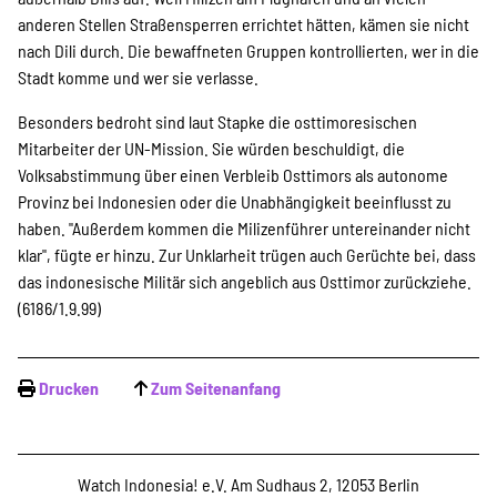
SPENDEN
anderen Stellen Straßensperren errichtet hätten, kämen sie nicht
nach Dili durch. Die bewaffneten Gruppen kontrollierten, wer in die
Stadt komme und wer sie verlasse.
Über uns
Besonders bedroht sind laut Stapke die osttimoresischen
Mitarbeiter der UN-Mission. Sie würden beschuldigt, die
Transparenz
Volksabstimmung über einen Verbleib Osttimors als autonome
Provinz bei Indonesien oder die Unabhängigkeit beeinflusst zu
haben. "Außerdem kommen die Milizenführer untereinander nicht
klar", fügte er hinzu. Zur Unklarheit trügen auch Gerüchte bei, dass
Kontakt
das indonesische Militär sich angeblich aus Osttimor zurückziehe.
(6186/1.9.99)
english
Drucken
Zum Seitenanfang
Indonesian
Watch Indonesia! e.V. Am Sudhaus 2, 12053 Berlin