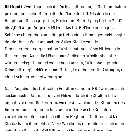
Projekte
Dili (epd).
Zwei Tage nach der Volksabstimmung in Osttimor haben
pro-indonesische Milizen die Gebäude der UN-Mission in der
Hauptstadt Dili angegriffen. Nach einer Beerdigung hätten 2.000
Kampagne
bis 3.000 Angehörige der Milizen das UN-Gelände umzingelt,
Schüsse abgegeben und einige Gebäude in Brand gesteckt, sagte
der deutsche Wahlbeobachter Volker Stapke von der
Menschenrechtsorganisation "Watch Indonesia" am Mittwoch in
Stellenangebote
Dili dem epd. Auch die Häuser ausländischer Wahlbeobachter
würden belagert und teilweise beschossen. "Wir haben gerade
Krisensitzung", erklärte er am Mittag. Es gebe bereits Anfragen, ob
eine Evakuierung notwendig sei.
Werde Mitglied
Nach Angaben des britischen Rundfunksenders BBC wurden auch
ausländische Journalisten von Milizen durch die Straßen Dilis
gejagt. Vor dem UN-Zentrum, wo die Auszählung der Stimmen des
Newsletter abonnieren
Referendums begonnen hat, seien indonesische Soldaten
vorgefahren. Die Lage in ländlichen Regionen Osttimors ist laut
Stapke kaum übersehbar. Viele Wahlbeobachter hielten sich noch
außerhalb Dilis auf. Weil Milizen am Flughafen und an vielen