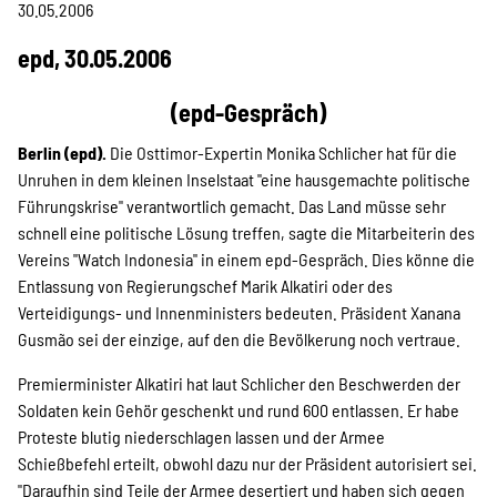
Projekte
30.05.2006
epd, 30.05.2006
Kampagne
(epd-Gespräch)
Berlin (epd).
Die Osttimor-Expertin Monika Schlicher hat für die
Unruhen in dem kleinen Inselstaat "eine hausgemachte politische
Führungskrise" verantwortlich gemacht. Das Land müsse sehr
Stellenangebote
schnell eine politische Lösung treffen, sagte die Mitarbeiterin des
Vereins "Watch Indonesia" in einem epd-Gespräch. Dies könne die
Entlassung von Regierungschef Marik Alkatiri oder des
Verteidigungs- und Innenministers bedeuten. Präsident Xanana
Werde Mitglied
Gusmão sei der einzige, auf den die Bevölkerung noch vertraue.
Premierminister Alkatiri hat laut Schlicher den Beschwerden der
Newsletter abonnieren
Soldaten kein Gehör geschenkt und rund 600 entlassen. Er habe
Proteste blutig niederschlagen lassen und der Armee
Schießbefehl erteilt, obwohl dazu nur der Präsident autorisiert sei.
"Daraufhin sind Teile der Armee desertiert und haben sich gegen