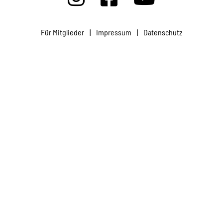
Projekte
Für Mitglieder
|
Impressum
|
Datenschutz
Kampagne
Stellenangebote
Werde Mitglied
Newsletter abonnieren