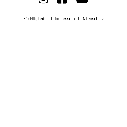
Projekte
Für Mitglieder
|
Impressum
|
Datenschutz
Kampagne
Stellenangebote
Werde Mitglied
Newsletter abonnieren