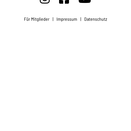
Projekte
Für Mitglieder
|
Impressum
|
Datenschutz
Kampagne
Stellenangebote
Werde Mitglied
Newsletter abonnieren