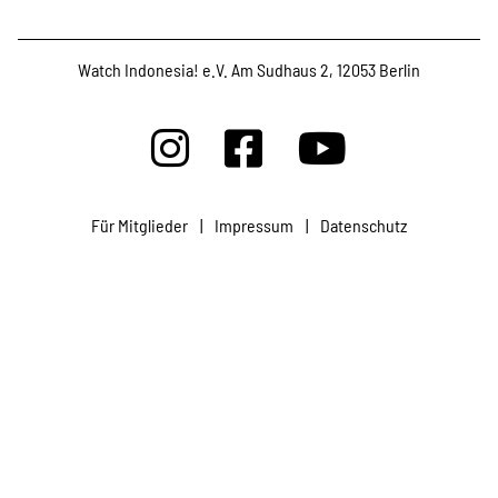
Projekte
Watch Indonesia! e.V. Am Sudhaus 2, 12053 Berlin
Kampagne
Stellenangebote
Für Mitglieder
|
Impressum
|
Datenschutz
Werde Mitglied
Newsletter abonnieren