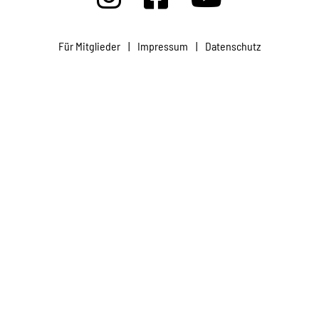
Projekte
Für Mitglieder
|
Impressum
|
Datenschutz
Kampagne
Stellenangebote
Werde Mitglied
Newsletter abonnieren