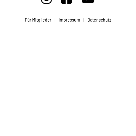
Projekte
Für Mitglieder
|
Impressum
|
Datenschutz
Kampagne
Stellenangebote
Werde Mitglied
Newsletter abonnieren