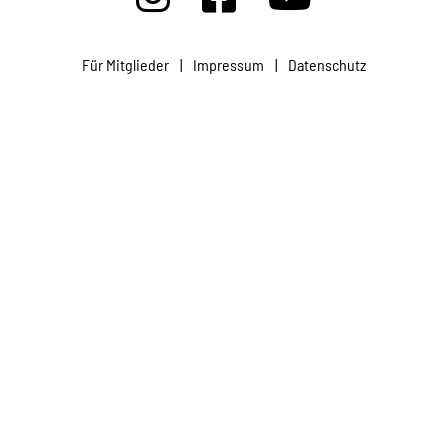
Projekte
Für Mitglieder
|
Impressum
|
Datenschutz
Kampagne
Stellenangebote
Werde Mitglied
Newsletter abonnieren