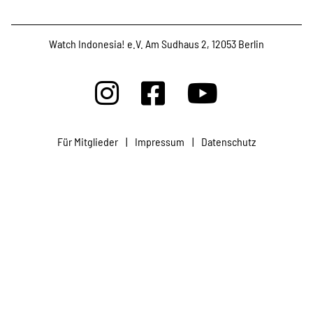
Projekte
Watch Indonesia! e.V. Am Sudhaus 2, 12053 Berlin
Kampagne
Stellenangebote
Für Mitglieder
|
Impressum
|
Datenschutz
Werde Mitglied
Newsletter abonnieren