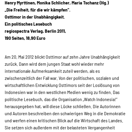
Projekte
Henry Myrttinen, Monika Schlicher, Maria Tschanz (Hg.)
„Die Freiheit, für die wir kämpfen“.
Osttimor in der Unabhängigkeit.
Ein politisches Lesebuch
Kampagne
regiospectra Verlag, Berlin 2011,
190 Seiten, 18,90 Euro
Stellenangebote
Am 20. Mai 2012 blickt Osttimor auf zehn Jahre Unabhängigkeit
zurück. Dann wird dem jungen Staat wohl wieder mehr
internationale Aufmerksamkeit zuteil werden, als es
zwischenzeitlich der Fall war. Von der politischen, sozialen und
Werde Mitglied
wirtschaftlichen Entwicklung Osttimors seit der Loslösung von
Indonesien war in den westlichen Medien wenig zu finden. Das
politische Lesebuch, das die Organisation „Watch Indonesia!“
herausgegeben hat, will diese Lücke schließen. Die Autorinnen
Newsletter abonnieren
und Autoren beschreiben den schwierigen Weg in die Demokratie
und werfen einen kritischen Blick auf die Wirtschaft des Landes.
Sie setzen sich außerdem mit der belasteten Vergangenheit