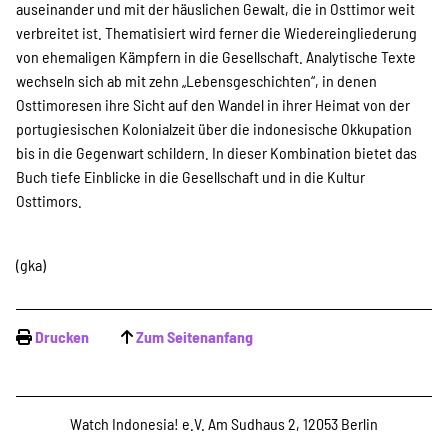
SPENDEN
auseinander und mit der häuslichen Gewalt, die in Osttimor weit
verbreitet ist. Thematisiert wird ferner die Wiedereingliederung
von ehemaligen Kämpfern in die Gesellschaft. Analytische Texte
Über uns
wechseln sich ab mit zehn „Lebensgeschichten“, in denen
Osttimoresen ihre Sicht auf den Wandel in ihrer Heimat von der
portugiesischen Kolonialzeit über die indonesische Okkupation
bis in die Gegenwart schildern. In dieser Kombination bietet das
Transparenz
Buch tiefe Einblicke in die Gesellschaft und in die Kultur
Osttimors.
Kontakt
(gka)
english
Drucken
Zum Seitenanfang
Indonesian
Watch Indonesia! e.V. Am Sudhaus 2, 12053 Berlin