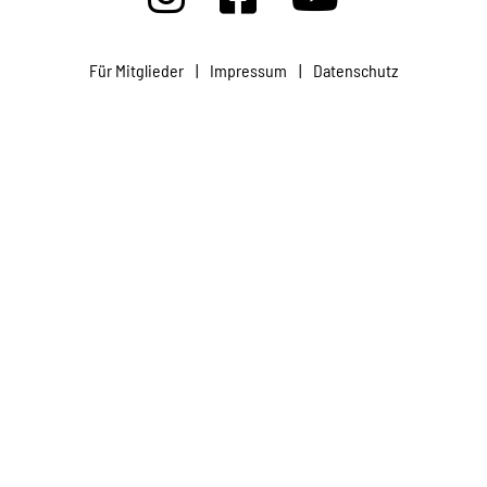
Projekte
Für Mitglieder
|
Impressum
|
Datenschutz
Kampagne
Stellenangebote
Werde Mitglied
Newsletter abonnieren